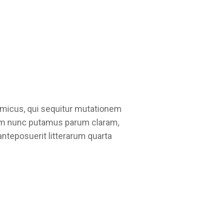
amicus, qui sequitur mutationem
uam nunc putamus parum claram,
nteposuerit litterarum quarta