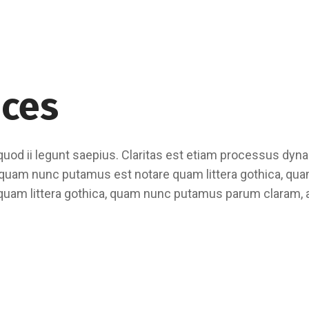
aces
uod ii legunt saepius. Claritas est etiam processus dyn
, quam nunc putamus est notare quam littera gothica, q
 quam littera gothica, quam nunc putamus parum claram, a