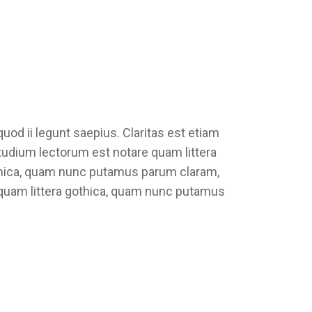
od ii legunt saepius. Claritas est etiam
dium lectorum est notare quam littera
thica, quam nunc putamus parum claram,
 quam littera gothica, quam nunc putamus