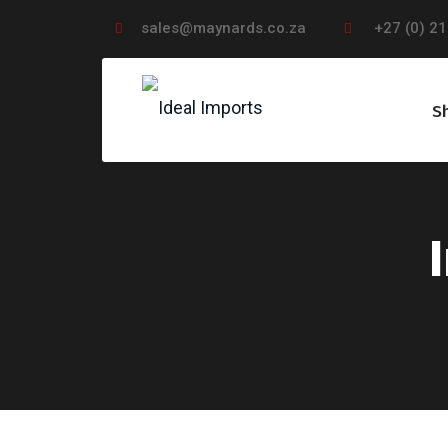
sales@maynards.co.za
+27 (0) 21
S