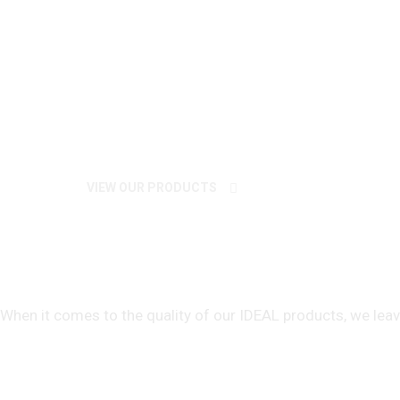
Branded Quality Office Equ
VIEW OUR PRODUCTS
About us
When it comes to the quality of our IDEAL products, we lea