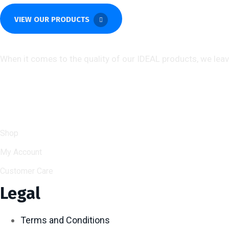
VIEW OUR PRODUCTS
About us
When it comes to the quality of our IDEAL products, we lea
Help & Support
Shop
My Account
Customer Care
Legal
Terms and Conditions