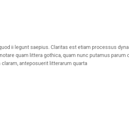
quod ii legunt saepius. Claritas est etiam processus d
notare quam littera gothica, quam nunc putamus parum cl
claram, anteposuerit litterarum quarta