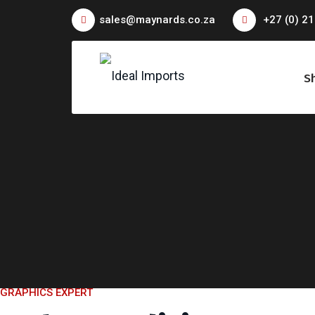
sales@maynards.co.za
+27 (0) 21
S
GRAPHICS EXPERT